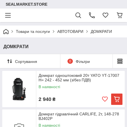
SEALMARKET.STORE
Товари та послуги
АВТОТОВАРИ
ДОМКРАТИ
ДОМКРАТИ
Сортування
0
Фільтри
Домкрат одноштоковий 20т YATO YT-17007
H= 242 - 452 мм (з/без ПДВ)
В наявності
2 940
₴
Домкрат гідравлічний CARLIFE, 2т, 148-278
BJ402P
В наявності