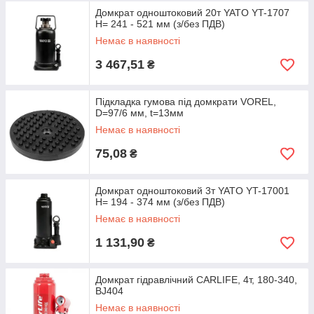
Домкрат одноштоковий 20т YATO YT-1707
H= 241 - 521 мм (з/без ПДВ)
Немає в наявності
3 467,51
₴
Підкладка гумова під домкрати VOREL,
D=97/6 мм, t=13мм
Немає в наявності
75,08
₴
Домкрат одноштоковий 3т YATO YT-17001
H= 194 - 374 мм (з/без ПДВ)
Немає в наявності
1 131,90
₴
Домкрат гідравлічний CARLIFE, 4т, 180-340,
BJ404
Немає в наявності