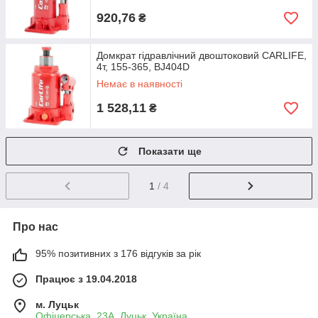
920,76
₴
Домкрат гідравлічний двоштоковий CARLIFE,
4т, 155-365, BJ404D
Немає в наявності
1 528,11
₴
Показати ще
1
/ 4
Про нас
95% позитивних з 176 відгуків за рік
Працює з 19.04.2018
м. Луцьк
Офіцерська, 23А, Луцьк, Україна