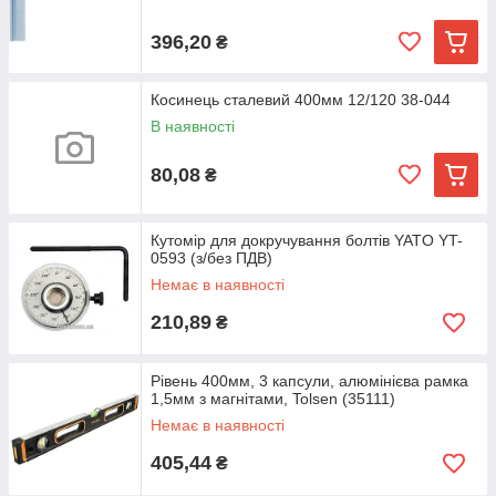
396,20
₴
Косинець сталевий 400мм 12/120 38-044
В наявності
80,08
₴
Кутомір для докручування болтів YATO YT-
0593 (з/без ПДВ)
Немає в наявності
210,89
₴
Рівень 400мм, 3 капсули, алюмінієва рамка
1,5мм з магнітами, Tolsen (35111)
Немає в наявності
405,44
₴