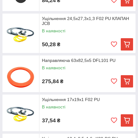
84,24
₴
Ущільнення 24,5х27,3х1,3 F02 PU КЛАПАН
JCB
В наявності
50,28
₴
Направляюча 63х82,5х5 DFL101 PU
В наявності
275,84
₴
Ущільнення 17х19х1 F02 PU
В наявності
37,54
₴