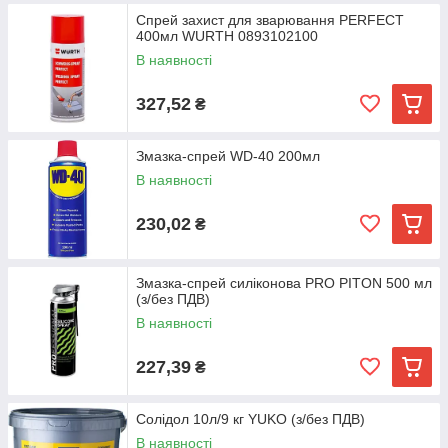
Спрей захист для зварювання PERFECT
400мл WURTH 0893102100
В наявності
327,52
₴
Змазка-спрей WD-40 200мл
В наявності
230,02
₴
Змазка-спрей силіконова PRO PITON 500 мл
(з/без ПДВ)
В наявності
227,39
₴
Солідол 10л/9 кг YUKO (з/без ПДВ)
В наявності