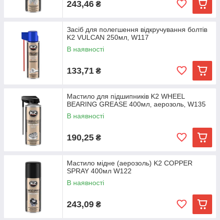
243,46
₴
Засіб для полегшення відкручування болтів
K2 VULCAN 250мл, W117
В наявності
133,71
₴
Мастило для підшипників K2 WHEEL
BEARING GREASE 400мл, аерозоль, W135
В наявності
190,25
₴
Мастило мідне (аерозоль) K2 COPPER
SPRAY 400мл W122
В наявності
243,09
₴