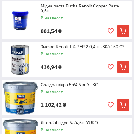
Мідна паста Fuchs Renolit Copper Paste
0,5кг
В наявності
801,54
₴
Змазка Renolit LX-PEP 2 0,4 кг -30/+150 С*
В наявності
436,94
₴
Солідол відро 5л/4,5 кг YUKO
В наявності
1 102,42
₴
Літол-24 відро 5л/4,5кг YUKO
В наявності