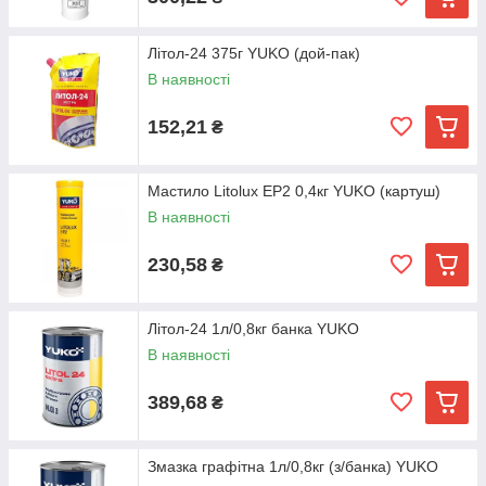
Літол-24 375г YUKO (дой-пак)
В наявності
152,21
₴
Мастило Litolux EP2 0,4кг YUKO (картуш)
В наявності
230,58
₴
Літол-24 1л/0,8кг банка YUKO
В наявності
389,68
₴
Змазка графітна 1л/0,8кг (з/банка) YUKO