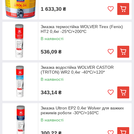
1 633,30
₴
Змазка термостійка WOLVER Tirex (Fenix)
HT2 0,4кг -25*С/+200*С
В наявності
536,09
₴
Змазка водостійка WOLVER CASTOR
(TRITON) WR2 0,4кг -40*С/+120*
В наявності
343,14
₴
Змазка Ultron EP2 0,4кг Wolver для важких
режимів роботи -30*С/+160*С
В наявності
300,22
₴