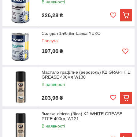
В наявності
226,28
₴
Солідол 1л/0,8кг банка YUKO
Послуга
197,06
₴
Мастило графітне (аерозоль) K2 GRAPHITE
GREASE 400мл W130
В наявності
203,96
₴
Змазка літієва (біла) K2 WHITE GREASE
PTFE 400гр, W121
В наявності