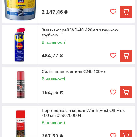
2 147,46
₴
Змазка-спрей WD-40 420мл з гнучкою
трубкою
В наявності
484,77
₴
Силіконове мастило GNL 400мл.
В наявності
164,16
₴
Перетворювач корозії Wurth Rost Off Plus
400 мл 0890200004
В наявності
287,53
₴