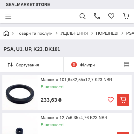
SEALMARKET.STORE
Товари та послуги
УЩІЛЬНЕННЯ
ПОРШНЕВІ
PSA
PSA, U1, UP, K23, DK101
Сортування
0
Фільтри
Манжета 101,6х82,55х12,7 K23 NBR
В наявності
233,63
₴
Манжета 12,7х6,35х4,76 K23 NBR
В наявності