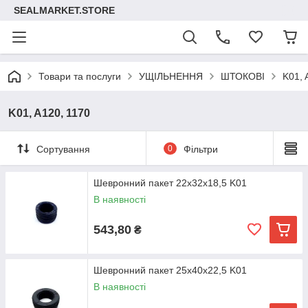
SEALMARKET.STORE
Товари та послуги
УЩІЛЬНЕННЯ
ШТОКОВІ
K01, 
K01, A120, 1170
Сортування
0
Фільтри
Шевронний пакет 22х32х18,5 K01
В наявності
543,80
₴
Шевронний пакет 25х40х22,5 K01
В наявності