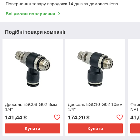
Повернення товару впродовж 14 днів за домовленістю
Всі умови повернення
Подібні товари компанії
Дросель ESC08-G02 8мм
Дросель ESC10-G02 10мм
Фіти
1/4"
1/4"
NPT 
141,44
174,20
41,
₴
₴
Купити
Купити