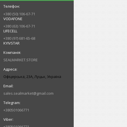
+380 (50) 106-67-71
VODAFONE
+380 (63) 106-67-71
LIFECELL
+380 (97) 681-65-68
KYIVSTAR
SEALMARKET.STORE
Офіцерська, 23А, Луцьк, Україна
sales.sealmarket@gmail.com
+380501066771
+380501066771