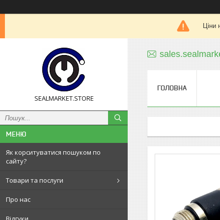
Ціни 
sales.sealmar
ГОЛОВНА
SEALMARKET.STORE
Як корситуватися пошуком по
сайту?
Товари та послуги
Про нас
Відгуки