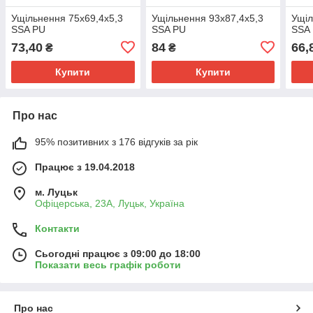
Ущільнення 75х69,4х5,3
Ущільнення 93х87,4х5,3
Ущіл
SSA PU
SSA PU
SSA
73,40
84
66,
₴
₴
Купити
Купити
Про нас
95% позитивних з 176 відгуків за рік
Працює з 19.04.2018
м. Луцьк
Офіцерська, 23А, Луцьк, Україна
Контакти
Сьогодні працює з 09:00 до 18:00
Показати весь графік роботи
Про нас