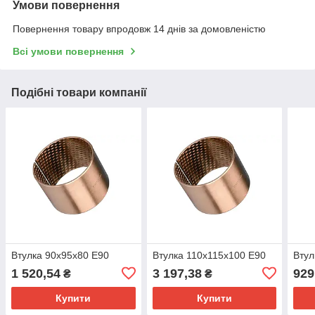
Умови повернення
Повернення товару впродовж 14 днів за домовленістю
Всі умови повернення
Подібні товари компанії
Втулка 90х95х80 Е90
Втулка 110х115х100 Е90
Втул
1 520,54
3 197,38
929
₴
₴
Купити
Купити