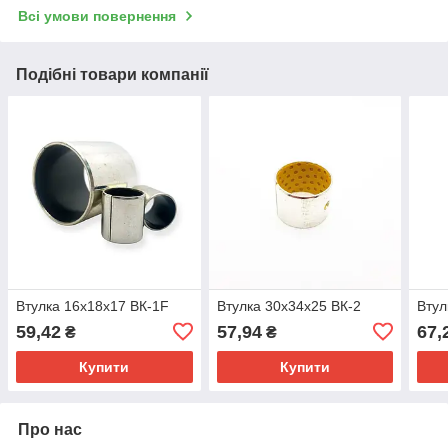
Всі умови повернення
Подібні товари компанії
Втулка 16х18х17 ВК-1F
Втулка 30х34х25 ВК-2
Втул
59,42
57,94
67,
₴
₴
Купити
Купити
Про нас