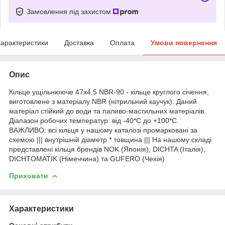
Замовлення під захистом
арактеристики
Доставка
Оплата
Умови повернення
Опис
Кільце ущільнююче 47х4,5 NBR-90 - кільце круглого січення,
виготовлене з матеріалу NBR (нітрильний каучук). Даний
матеріал стійкий до води та паливо-мастильних матеріалів.
Діапазон робочих температур: від -40*С до +100*С.
ВАЖЛИВО: всі кільця у нашому каталозі промарковані за
схемою ||| внутрішній діаметр * товщина ||| На нашому складі
представлені кільця брендів NOK (Японія), DICHTA (Італія),
DICHTOMATIK (Німеччина) та GUFERO (Чехія)
Приховати
Характеристики