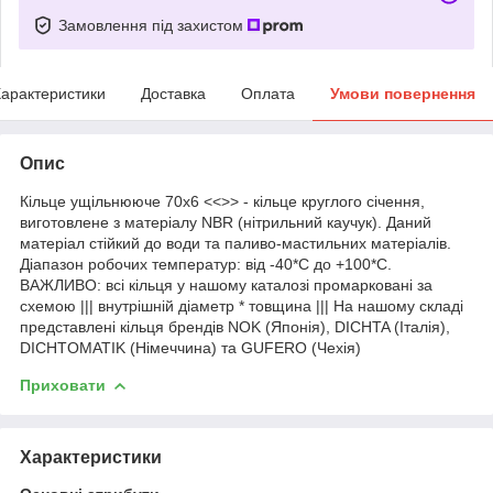
Замовлення під захистом
арактеристики
Доставка
Оплата
Умови повернення
Опис
Кільце ущільнююче 70х6 <<>> - кільце круглого січення,
виготовлене з матеріалу NBR (нітрильний каучук). Даний
матеріал стійкий до води та паливо-мастильних матеріалів.
Діапазон робочих температур: від -40*С до +100*С.
ВАЖЛИВО: всі кільця у нашому каталозі промарковані за
схемою ||| внутрішній діаметр * товщина ||| На нашому складі
представлені кільця брендів NOK (Японія), DICHTA (Італія),
DICHTOMATIK (Німеччина) та GUFERO (Чехія)
Приховати
Характеристики