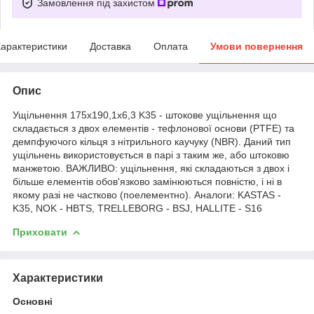
Замовлення під захистом
арактеристики
Доставка
Оплата
Умови повернення
Опис
Ущільнення 175х190,1х6,3 K35 - штокове ущільнення що
складається з двох елементів - тефлонової основи (PTFE) та
демпфуючого кільця з нітрильного каучуку (NBR). Даний тип
ущільнень використовується в парі з таким же, або штоковю
манжетою. ВАЖЛИВО: ущільнення, які складаються з двох і
більше елементів обов'язково замінюються повністю, і ні в
якому разі не частково (поелементно). Аналоги: KASTAS -
K35, NOK - HBTS, TRELLEBORG - BSJ, HALLITE - S16
Приховати
Характеристики
Основні