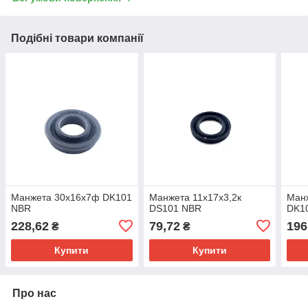
Подібні товари компанії
Манжета 30х16х7ф DK101
Манжета 11х17х3,2к
Манж
NBR
DS101 NBR
DK1
228,62
79,72
196
₴
₴
Купити
Купити
Про нас