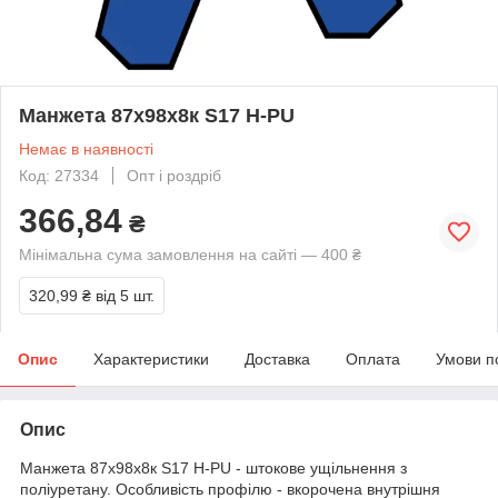
Манжета 87х98х8к S17 H-PU
Немає в наявності
Код: 27334
Опт і роздріб
366,84
₴
Мінімальна сума замовлення на сайті — 400 ₴
320,99 ₴
від 5 шт.
Опис
Характеристики
Доставка
Оплата
Умови п
Опис
Манжета 87х98х8к S17 H-PU - штокове ущільнення з
поліуретану. Особливість профілю - вкорочена внутрішня