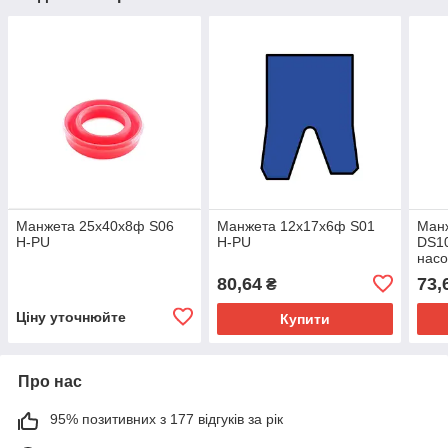
Манжета 25х40х8ф S06
Манжета 12х17х6ф S01
Манж
H-PU
H-PU
DS10
насо
80,64
73,
₴
Ціну уточнюйте
Купити
Про нас
95% позитивних з 177 відгуків за рік