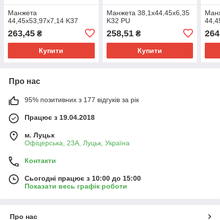
Манжета
Манжета 38,1х44,45х6,35
Ман
44,45х53,97х7,14 K37
K32 PU
44,4
263,45
258,51
264
₴
₴
Купити
Купити
Про нас
95% позитивних з 177 відгуків за рік
Працює з 19.04.2018
м. Луцьк
Офіцерська, 23А, Луцьк, Україна
Контакти
Сьогодні працює з 10:00 до 15:00
Показати весь графік роботи
Про нас