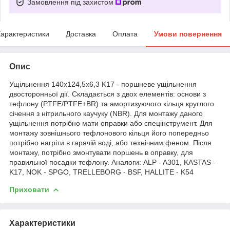
Замовлення під захистом
арактеристики
Доставка
Оплата
Умови повернення
Опис
Ущільнення 140х124,5х6,3 K17 - поршневе ущільнення
двосторонньої дії. Складається з двох елементів: основи з
тефлону (PTFE/PTFE+BR) та амортизуючого кільця круглого
січення з нітрильного каучуку (NBR). Для монтажу даного
ущільнення потрібно мати оправки або спецінструмент. Для
монтажу зовнішнього тефлонового кільця його попередньо
потрібно нагріти в гарячій воді, або технічним феном. Після
монтажу, потрібно змонтувати поршень в оправку, для
правильної посадки тефлону. Аналоги: ALP - A301, KASTAS -
K17, NOK - SPGO, TRELLEBORG - BSF, HALLITE - K54
Приховати
Характеристики