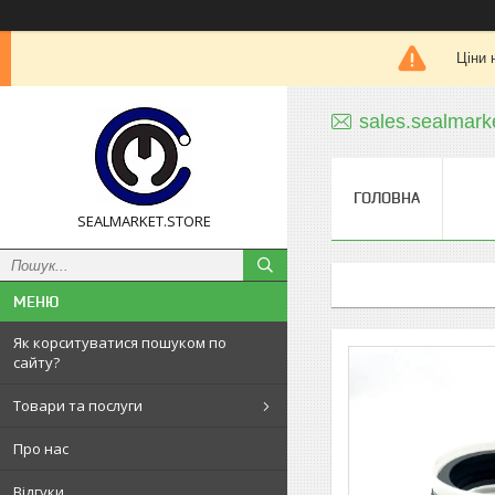
Ціни 
sales.sealmar
ГОЛОВНА
SEALMARKET.STORE
Як корситуватися пошуком по
сайту?
Товари та послуги
Про нас
Відгуки