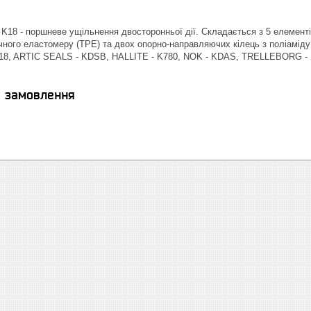
K18 - поршневе ущільнення двосторонньої дії. Складається з 5 елементі
ного еластомеру (TPE) та двох опорно-направляючих кілець з поліаміду (P
18, ARTIC SEALS - KDSB, HALLITE - K780, NOK - KDAS, TRELLEBORG - 
я замовлення