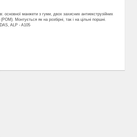
в: основної манжети з гуми, двох захисних антиекструзійних
OM). Монтується як на розбірні, так і на цільні поршні.
DAS, ALP - A105