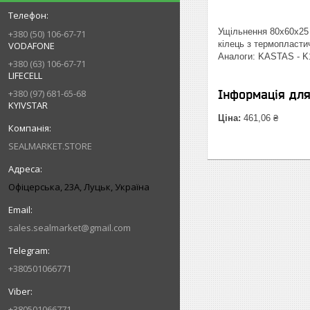
Ущільнення 80х60х25 
+380 (50) 106-67-71
кілець з термопластич
VODAFONE
Аналоги: KASTAS - K
+380 (63) 106-67-71
LIFECELL
Інформація дл
+380 (97) 681-65-68
KYIVSTAR
Ціна:
461,06 ₴
SEALMARKET.STORE
Офіцерська, 23А, Луцьк, Україна
sales.sealmarket@gmail.com
+380501066771
+380501066771