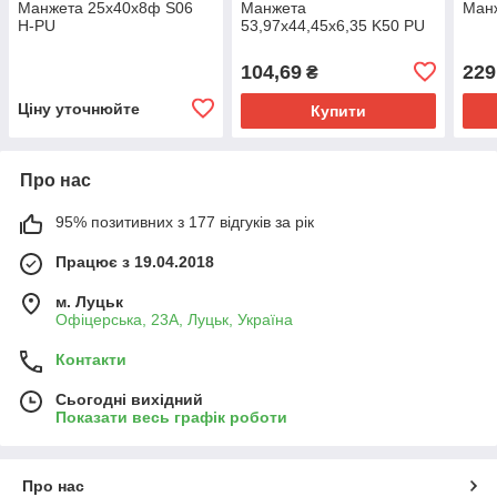
Манжета 25х40х8ф S06
Манжета
Манж
H-PU
53,97х44,45х6,35 K50 PU
104,69
229
₴
Ціну уточнюйте
Купити
Про нас
95% позитивних з 177 відгуків за рік
Працює з 19.04.2018
м. Луцьк
Офіцерська, 23А, Луцьк, Україна
Контакти
Сьогодні вихідний
Показати весь графік роботи
Про нас