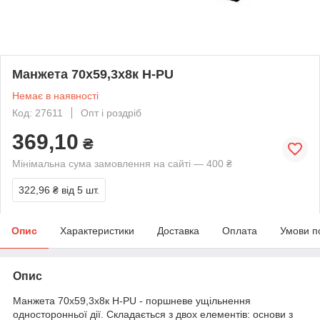
Манжета 70х59,3х8к H-PU
Немає в наявності
Код: 27611
Опт і роздріб
369,10
₴
Мінімальна сума замовлення на сайті — 400 ₴
322,96 ₴
від 5 шт.
Опис
Характеристики
Доставка
Оплата
Умови п
Опис
Манжета 70х59,3х8к H-PU - поршневе ущільнення
односторонньої дії. Складається з двох елементів: основи з