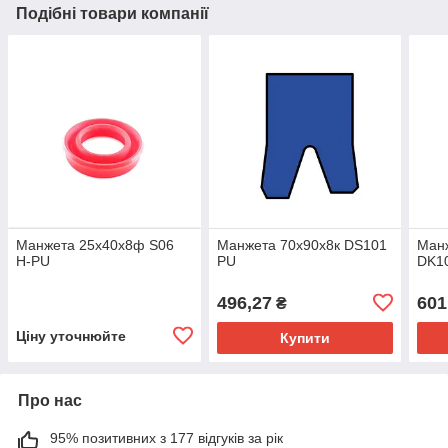
Подібні товари компанії
Манжета 25х40х8ф S06
Манжета 70х90х8к DS101
Манж
H-PU
PU
DK1
496,27
601
₴
Ціну уточнюйте
Купити
Про нас
95% позитивних з 177 відгуків за рік