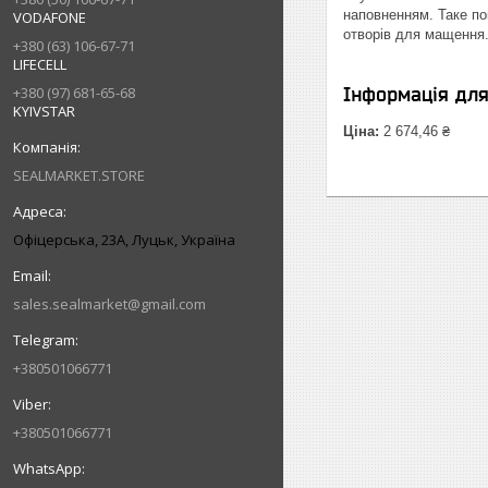
наповненням. Таке по
VODAFONE
отворів для мащення
+380 (63) 106-67-71
LIFECELL
Інформація дл
+380 (97) 681-65-68
KYIVSTAR
Ціна:
2 674,46 ₴
SEALMARKET.STORE
Офіцерська, 23А, Луцьк, Україна
sales.sealmarket@gmail.com
+380501066771
+380501066771