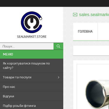
sales.sealmar
ГОЛОВНА
SEALMARKET.STORE
Як корситуватися пошуком по
сайту?
Товари та послуги
Про нас
Відгуки
Підбір різьби фітинга