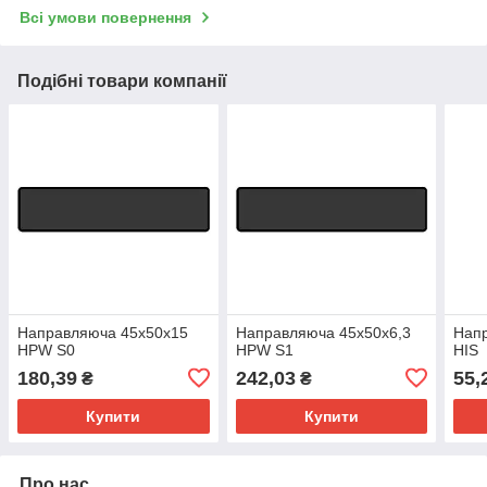
Всі умови повернення
Подібні товари компанії
Направляюча 45х50х15
Направляюча 45х50х6,3
Напр
HPW S0
HPW S1
HIS
180,39
242,03
55,
₴
₴
Купити
Купити
Про нас