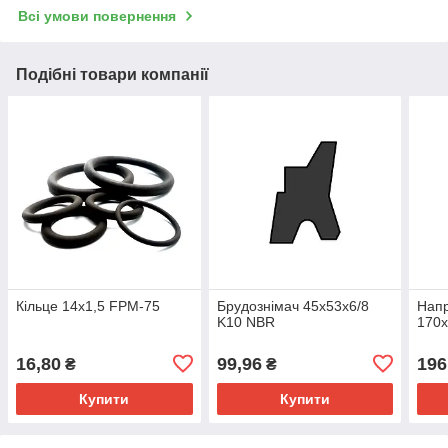
Всі умови повернення
Подібні товари компанії
Кільце 14х1,5 FPM-75
Брудознімач 45х53х6/8
Нап
K10 NBR
170х
16,80
99,96
196
₴
₴
Купити
Купити