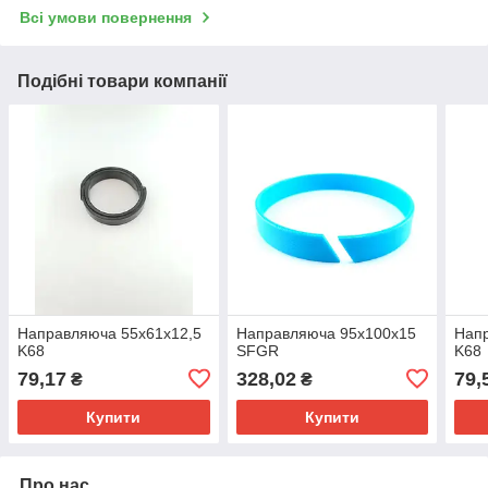
Всі умови повернення
Подібні товари компанії
Направляюча 55х61х12,5
Направляюча 95х100х15
Напр
K68
SFGR
K68
79,17
328,02
79,
₴
₴
Купити
Купити
Про нас