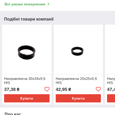
Всі умови повернення
Подібні товари компанії
Направляюча 30х34х9,6
Направляюча 20х25х5,6
Напр
HIS
HIS
HIS
37,38
42,95
47,
₴
₴
Купити
Купити
Про нас