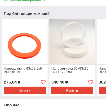
Подібні товари компанії
Направляюча 63х82,5х5
Направляюча 80х83х15
Нап
DFL101 PU
DFL102 POM
DF1
275,84
540,40
362
₴
₴
Купити
Купити
Про нас