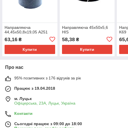
Направляюча
Направляюча 45х50х5,6
Напр
44,45х50,8х19,05 A251
HIS
K69
63,16
58,38
65,
₴
₴
Купити
Купити
Про нас
95% позитивних з 176 відгуків за рік
Працює з 19.04.2018
м. Луцьк
Офіцерська, 23А, Луцьк, Україна
Контакти
Сьогодні працює з 09:00 до 18:00