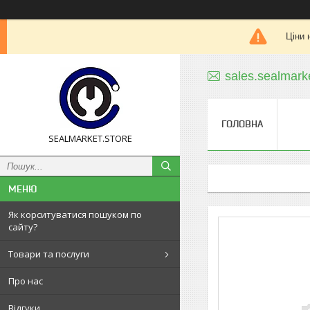
Ціни 
sales.sealmar
ГОЛОВНА
SEALMARKET.STORE
Як корситуватися пошуком по
сайту?
Товари та послуги
Про нас
Відгуки