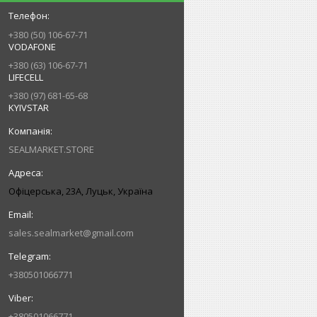
+380 (50) 106-67-71
VODAFONE
+380 (63) 106-67-71
LIFECELL
+380 (97) 681-65-68
KYIVSTAR
SEALMARKET.STORE
Офіцерська, 23А, Луцьк, Україна
sales.sealmarket@gmail.com
+380501066771
+380501066771