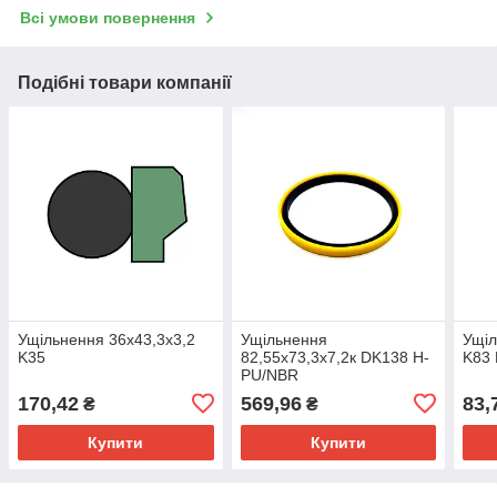
Всі умови повернення
Подібні товари компанії
Ущільнення 36х43,3х3,2
Ущільнення
Ущіл
K35
82,55х73,3х7,2к DK138 H-
K83
PU/NBR
170,42
569,96
83,
₴
₴
Купити
Купити