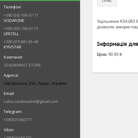
Опис
+380 (50) 106-67-71
VODAFONE
Ущільнення K54-063 6
дозволяє використову
+380 (63) 106-67-71
LIFECELL
+380 (97) 681-65-68
Інформація дл
KYIVSTAR
Ціна:
90,93 ₴
SEALMARKET.STORE
Офіцерська, 23А, Луцьк, Україна
sales.sealmarket@gmail.com
+380501066771
+380501066771