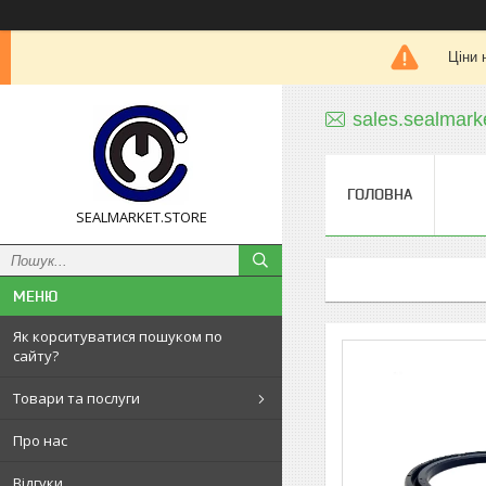
Ціни 
sales.sealmar
ГОЛОВНА
SEALMARKET.STORE
Як корситуватися пошуком по
сайту?
Товари та послуги
Про нас
Відгуки