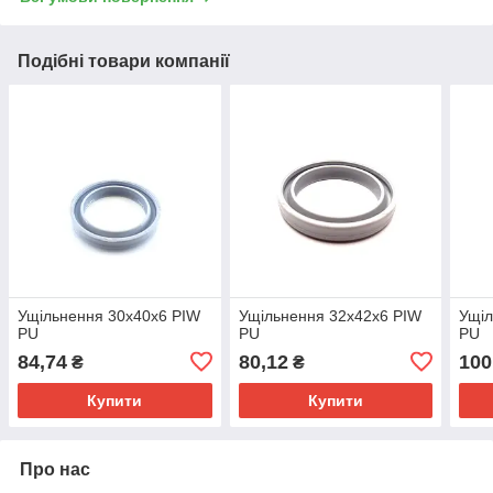
Подібні товари компанії
Ущільнення 30х40х6 PIW
Ущільнення 32х42х6 PIW
Ущіл
PU
PU
PU
84,74
80,12
100
₴
₴
Купити
Купити
Про нас