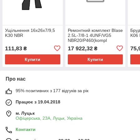
Ущільнення 16х26х7/9,5
Ремонтний комплект BIase
Бруд
K30 NBR
2.5L-7/8-1 4UNF/VG5
K06
NBR20/P460(kompl
111,83
17 922,32
75,
₴
₴
Купити
Купити
Про нас
95% позитивних з 177 відгуків за рік
Працює з 19.04.2018
м. Луцьк
Офіцерська, 23А, Луцьк, Україна
Контакти