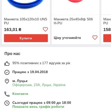
Манжета 105х120х10 UNS
Манжета 25х40х8ф S06
Ман
PU
H-PU
PU
163,01
158
₴
Ціну уточнюйте
Купити
Про нас
95% позитивних з 177 відгуків за рік
Працює з 19.04.2018
м. Луцьк
Офіцерська, 23А, Луцьк, Україна
Контакти
Сьогодні працює з 09:00 до 18:00
Показати весь графік роботи