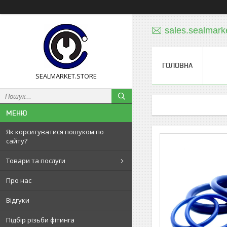
sales.sealmar
ГОЛОВНА
SEALMARKET.STORE
Як корситуватися пошуком по
сайту?
Товари та послуги
Про нас
Відгуки
Підбір різьби фітинга