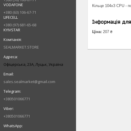
VODAFONE
Кільце 104х3 CPU - п
+380 (63) 106-67-71
LIFECELL
Інформація дл
+380 (97) 681-65-68
KYIVSTAR
Ціна:
207 ₴
SEALMARKET.STORE
Офіцерська, 23А, Луцьк, Україна
sales.sealmarket@gmail.com
+380501066771
+380501066771