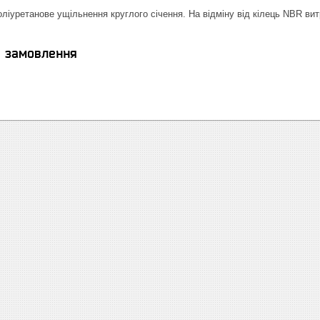
оліуретанове ущільнення круглого січення. На відміну від кілець NBR вит
я замовлення