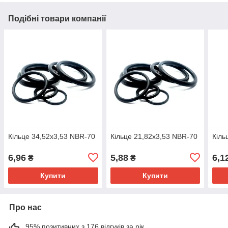
Подібні товари компанії
Кільце 34,52х3,53 NBR-70
Кільце 21,82х3,53 NBR-70
Кіль
6,96
5,88
6,1
₴
₴
Купити
Купити
Про нас
95% позитивних з 176 відгуків за рік