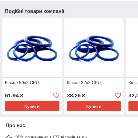
Подібні товари компанії
Кільце 50х2 CPU
Кільце 32х2 CPU
Кіль
61,94
38,26
32,
₴
₴
Купити
Купити
Про нас
95% позитивних з 177 відгуків за рік