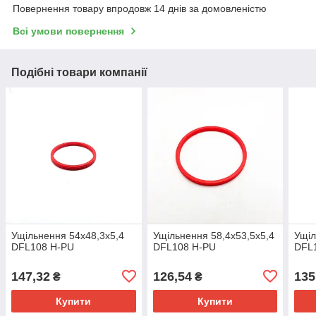
Повернення товару впродовж 14 днів за домовленістю
Всі умови повернення
Подібні товари компанії
Ущільнення 54х48,3х5,4
Ущільнення 58,4х53,5х5,4
Ущіл
DFL108 H-PU
DFL108 H-PU
DFL
147,32
126,54
135
₴
₴
Купити
Купити