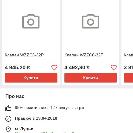
Клапан WZZC6-32P
Клапан WZZC6-32T
Кла
4 945,20
4 492,80
3 8
₴
₴
Купити
Купити
Про нас
95% позитивних з 177 відгуків за рік
Працює з 19.04.2018
м. Луцьк