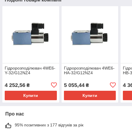
Гідророзподілювач 4WE6-
Гідророзподілювач 4WE6-
Гідр
Y-32/G12NZ4
HA-32/G12NZ4
HB-
4 252,56
5 055,44
4 3
₴
₴
Купити
Купити
Про нас
95% позитивних з 177 відгуків за рік