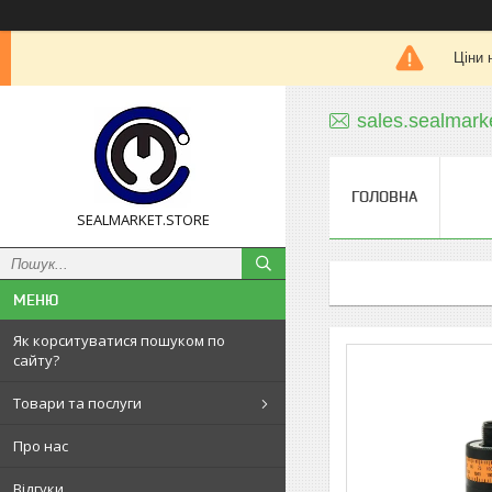
Ціни 
sales.sealmar
ГОЛОВНА
SEALMARKET.STORE
Як корситуватися пошуком по
сайту?
Товари та послуги
Про нас
Відгуки