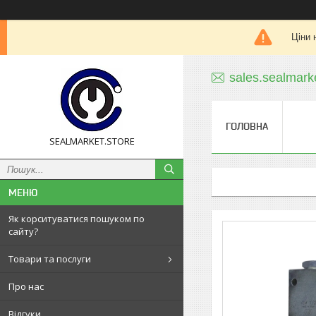
Ціни 
sales.sealmar
ГОЛОВНА
SEALMARKET.STORE
Як корситуватися пошуком по
сайту?
Товари та послуги
Про нас
Відгуки