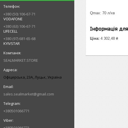
Qmax: 70 л/хв
+380 (50) 106-67-71
VODAFONE
+380 (63) 106-67-71
Інформація дл
LIFECELL
+380 (97) 681-65-68
Ціна:
4 302,48 ₴
KYIVSTAR
SEALMARKET.STORE
Офіцерська, 23А, Луцьк, Україна
sales.sealmarket@gmail.com
+380501066771
+380501066771