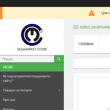
Ціни 
sales.sealmar
ГОЛОВНА
SEALMARKET.STORE
Як корситуватися пошуком по
сайту?
Товари та послуги
Про нас
Відгуки