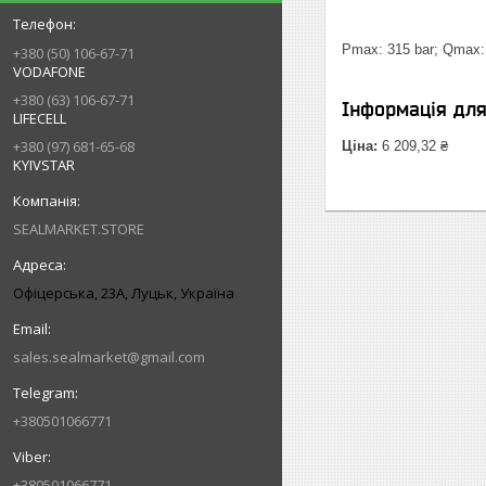
Pmax: 315 bar; Qmax: 
+380 (50) 106-67-71
VODAFONE
+380 (63) 106-67-71
Інформація дл
LIFECELL
+380 (97) 681-65-68
Ціна:
6 209,32 ₴
KYIVSTAR
SEALMARKET.STORE
Офіцерська, 23А, Луцьк, Україна
sales.sealmarket@gmail.com
+380501066771
+380501066771