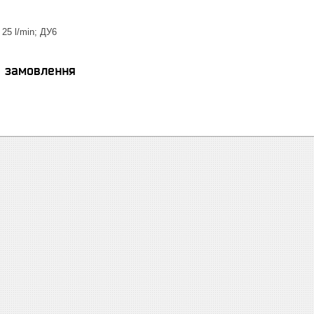
25 l/min; ДУ6
я замовлення