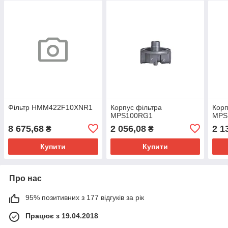
Фільтр HMM422F10XNR1
Корпус фільтра
Корп
MPS100RG1
MPS
8 675,68
2 056,08
2 1
₴
₴
Купити
Купити
Про нас
95% позитивних з 177 відгуків за рік
Працює з 19.04.2018