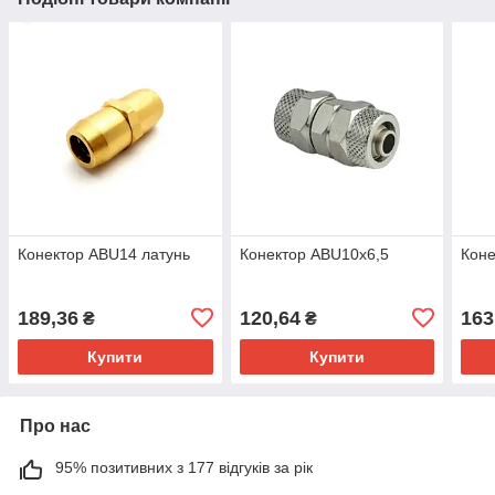
Конектор ABU14 латунь
Конектор ABU10х6,5
Коне
189,36
120,64
163
₴
₴
Купити
Купити
Про нас
95% позитивних з 177 відгуків за рік