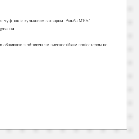
ю муфтою із кульковим затвором. Різьба М10x1.
ування.
ою обшивкою з обтяженням високостійким поліестером по