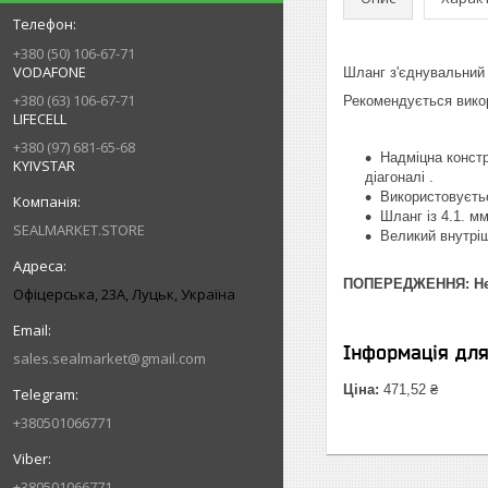
+380 (50) 106-67-71
VODAFONE
Шланг з'єднувальний 
+380 (63) 106-67-71
Рекомендується вико
LIFECELL
+380 (97) 681-65-68
Надміцна констр
KYIVSTAR
діагоналі .
Використовуєтьс
Шланг із 4.1. м
SEALMARKET.STORE
Великий внутріш
ПОПЕРЕДЖЕННЯ: Не 
Офіцерська, 23А, Луцьк, Україна
Інформація дл
sales.sealmarket@gmail.com
Ціна:
471,52 ₴
+380501066771
+380501066771