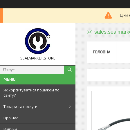
Ціни 
sales.sealmar
ГОЛОВНА
SEALMARKET.STORE
Як корситуватися пошуком по
сайту?
Товари та послуги
Про нас
Відгуки