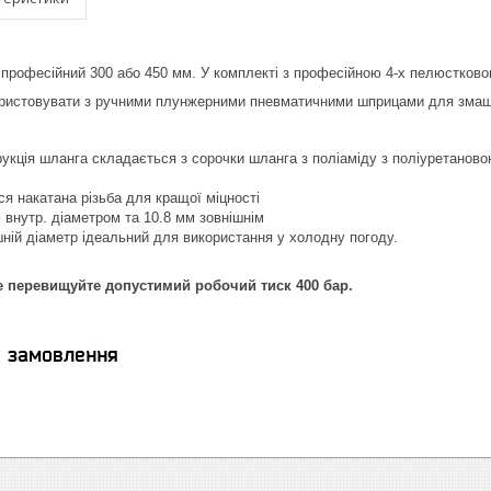
професійний 300 або 450 мм. У комплекті з професійною 4-х пелюстково
ристовувати з ручними плунжерними пневматичними
шприцами для змащ
укція шланга складається з сорочки шланга з поліаміду з поліуретанов
я накатана різьба для кращої міцності
м внутр. діаметром та 10.8 мм зовнішнім
ній діаметр ідеальний для використання у холодну погоду.
перевищуйте допустимий робочий тиск 400 бар.
я замовлення