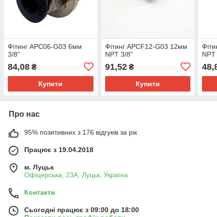
Фітинг APC06-G03 6мм
Фітинг APCF12-G03 12мм
Фіти
3/8"
NPT 3/8"
NPT 
84,08
91,52
48,
₴
₴
Купити
Купити
Про нас
95% позитивних з 176 відгуків за рік
Працює з 19.04.2018
м. Луцьк
Офіцерська, 23А, Луцьк, Україна
Контакти
Сьогодні працює з 09:00 до 18:00