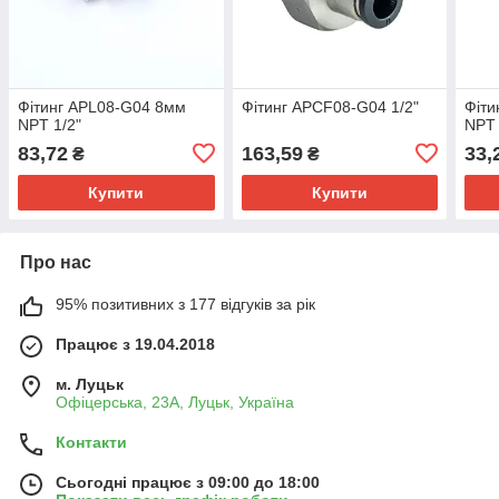
Фітинг APL08-G04 8мм
Фітинг APCF08-G04 1/2"
Фіти
NPT 1/2"
NPT 
83,72
163,59
33,
₴
₴
Купити
Купити
Про нас
95% позитивних з 177 відгуків за рік
Працює з 19.04.2018
м. Луцьк
Офіцерська, 23А, Луцьк, Україна
Контакти
Сьогодні працює з 09:00 до 18:00