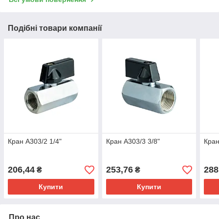
Подібні товари компанії
Кран A303/2 1/4"
Кран A303/3 3/8"
Кран
206,44
253,76
288
₴
₴
Купити
Купити
Про нас