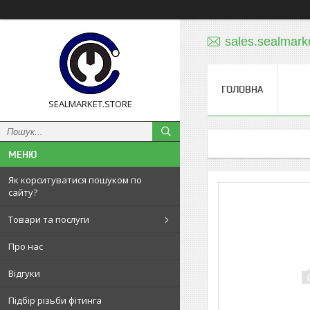
sales.sealmar
ГОЛОВНА
SEALMARKET.STORE
Як корситуватися пошуком по
сайту?
Товари та послуги
Про нас
Відгуки
Підбір різьби фітинга