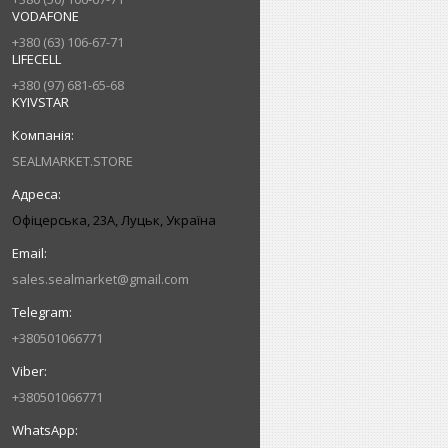
VODAFONE
+380 (63) 106-67-71
LIFECELL
+380 (97) 681-65-68
KYIVSTAR
SEALMARKET.STORE
Офіцерська, 23А, Луцьк, Україна
sales.sealmarket@gmail.com
+380501066771
+380501066771